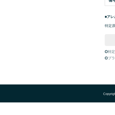
備
■ア
特定
特
プ
Copyr