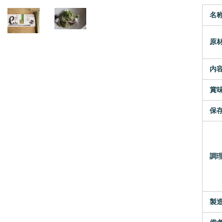
名
原
内
賞
保
調
製