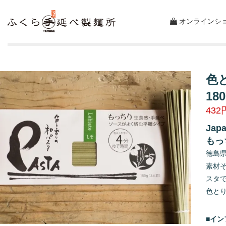
オンラインシ
色
18
432
Japa
もっ
徳島
素材
スタ
色と
■イ