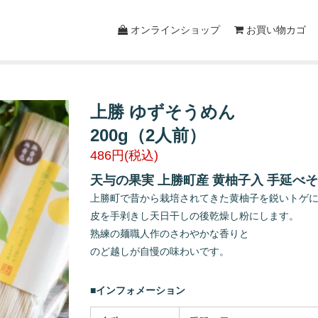
オンラインショップ
お買い物カゴ
上勝 ゆずそうめん
200g（2人前）
486円(税込)
天与の果実 上勝町産 黄柚子入 手延べ
上勝町で昔から栽培されてきた黄柚子を鋭いトゲ
皮を手剥きし天日干しの後乾燥し粉にします。
熟練の麺職人作のさわやかな香りと
のど越しが自慢の味わいです。
■インフォメーション