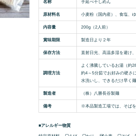
名称
手延べ干しめん
原材料名
小麦粉（国内産）、食塩、
内容量
200g（2人前）
賞味期限
製造日より２年
保存方法
直射日光、高温多湿を避け
よく沸騰しているお湯（約2
調理方法
約4～5分茹でお好みの硬さ
水洗いし、できるだけ早く
製造者
（株）八勝長谷製麺
備考
※本品製造工場では、そば
■アレルギー物質