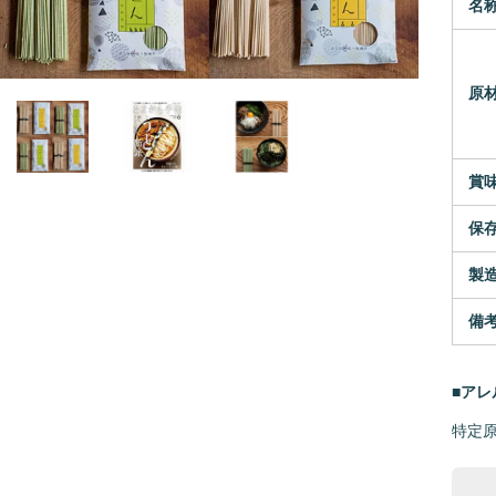
名
原
賞
保
製
備
■ア
特定