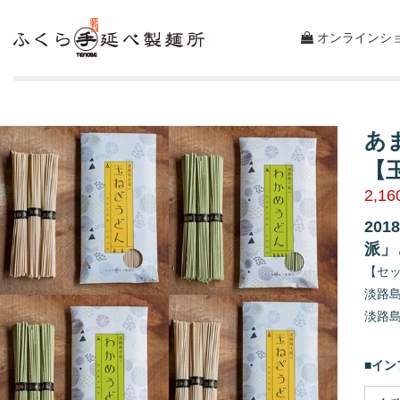
オンラインシ
あ
【
2,1
20
派」
【セ
淡路島
淡路島
■イ