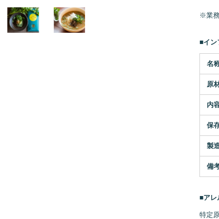
※業
■イ
名
原
内
保
製
備
■ア
特定