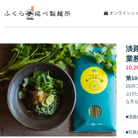
オンラインシ
淡
業務
10,
第1
25
上げ
な方
■淡路
■写真