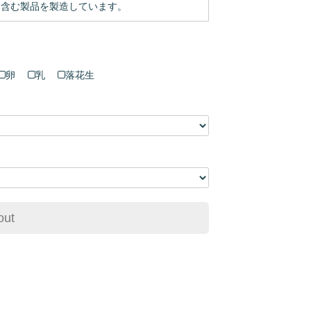
を含む製品を製造しています。
卵
乳
落花生
out