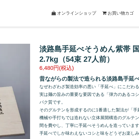
オンラインショップ
お買い物カゴ
淡路島手延べそうめん紫帯 国
2.7kg（54束 27人前）
6,480円(税込)
昔ながらの製法で造られる淡路島手延
なぜわざわざ製造効率の悪い「手延べ」にこだわ
実は麺の旨みの重要な要因である「弾力のあるコ
パク質です。
そのグルテンを形成するのに1番適した製法が「手
機械や手打ちでは造れない立体展開構造のグルテン
間を費やし、丁寧に手延べそうめんを造っていま
手延べでしか味わえないコシと味をどうぞお楽し