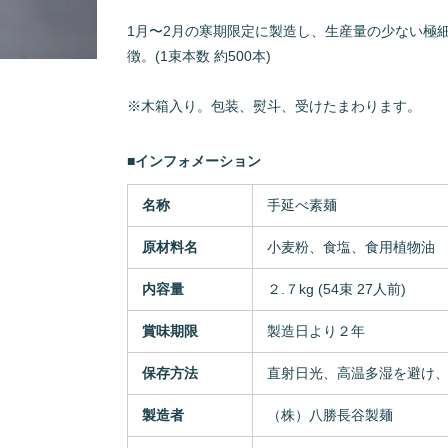
1月〜2月の寒期限定に製造し、生産量の少ない極
徴。(1束本数 約500本)
※木箱入り。包装、熨斗、受けたまわります。
■インフォメーション
名称
手延べ素麺
原材料名
小麦粉、食塩、食用植物油
内容量
２.７kg (54束 27人前)
賞味期限
製造日より２年
保存方法
直射日光、高温多湿を避け
製造者
（株）八勝長谷製麺